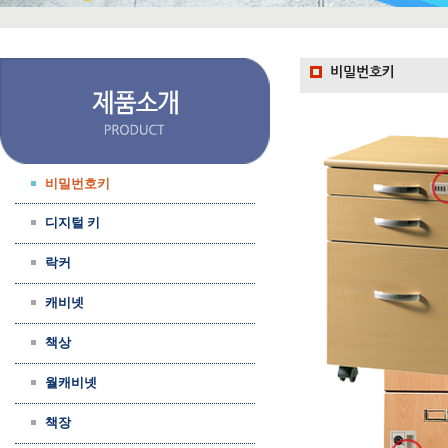
비밀번호키
비밀번호키
디지털 키
락커
캐비넷
책상
월캐비넷
책장