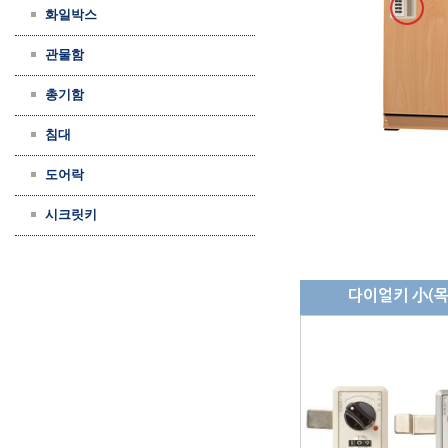
화일박스
관물함
총기함
침대
도어락
시크릿키
다이얼키 小(목